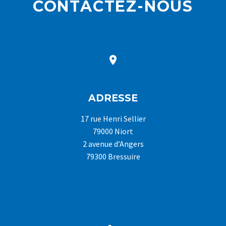
CONTACTEZ-NOUS


ADRESSE
17 rue Henri Sellier
79000 Niort
2 avenue d’Angers
79300 Bressuire