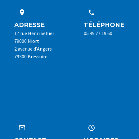




ADRESSE
TÉLÉPHONE
17 rue Henri Sellier
05 49 77 19 60
79000 Niort
2 avenue d’Angers
79300 Bressuire



