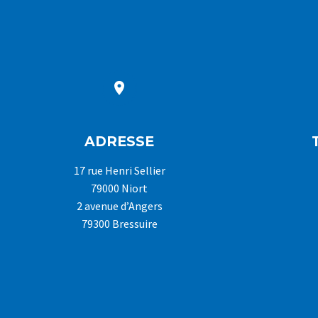


ADRESSE
17 rue Henri Sellier
79000 Niort
2 avenue d’Angers
79300 Bressuire