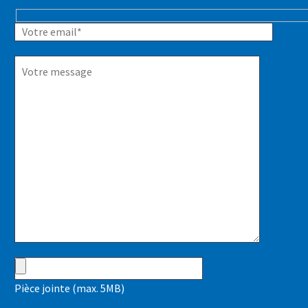
Hidden
fields
Pièce jointe (max. 5MB)