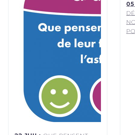
05
DÉ
NO
PO