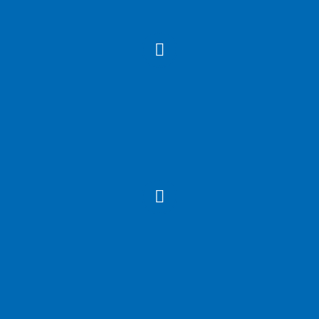



