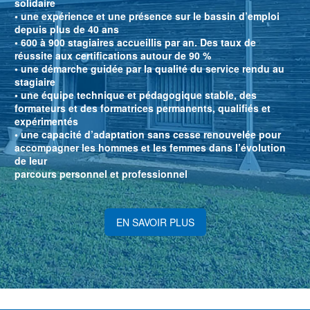
solidaire
• une expérience et une présence sur le bassin d’emploi
depuis plus de 40 ans
• 600 à 900 stagiaires accueillis par an. Des taux de
réussite aux certifications autour de 90 %
• une démarche guidée par la qualité du service rendu au
stagiaire
• une équipe technique et pédagogique stable, des
formateurs et des formatrices permanents, qualifiés et
expérimentés
• une capacité d’adaptation sans cesse renouvelée pour
accompagner les hommes et les femmes dans l’évolution
de leur
parcours personnel et professionnel
EN SAVOIR PLUS