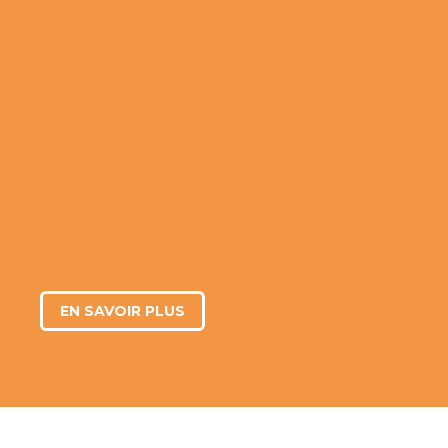
AMÉLIORER
MON AUTONOMIE
(Ré)apprendre à lire, écrir, compter
Utiliser les outils numériques
Améliorer ma communication professionnelle
Utiliser le Français Langue Étrangère
EN SAVOIR PLUS