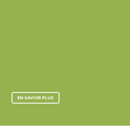
ACCOMPAGNER
MON PROJET
PROFESSIONNEL
Aller vers l’emploi
Découvrir les entreprises
Être accompagné dans mes démarches
EN SAVOIR PLUS