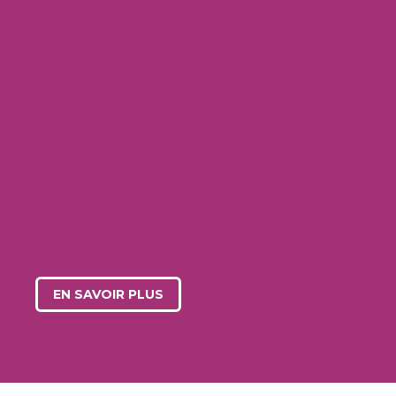
APPRENDRE
UN MÉTIER
Métiers de l’Assurance
Métiers de la vente et de la Distribution
EN SAVOIR PLUS