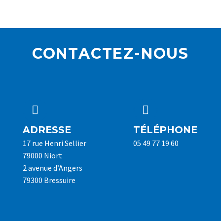
CONTACTEZ-NOUS




ADRESSE
TÉLÉPHONE
17 rue Henri Sellier
05 49 77 19 60
79000 Niort
2 avenue d’Angers
79300 Bressuire