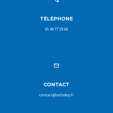
TÉLÉPHONE
05 49 77 19 60


CONTACT
contact@asfodep.fr