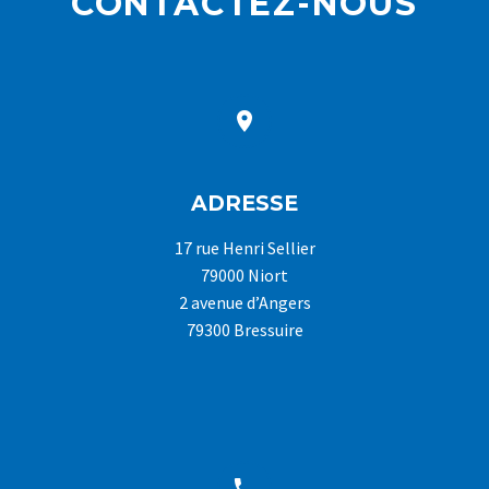
CONTACTEZ-NOUS


ADRESSE
17 rue Henri Sellier
79000 Niort
2 avenue d’Angers
79300 Bressuire

