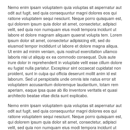
Nemo enim ipsam voluptatem quia voluptas sit aspernatur aut
odit aut fugit, sed quia consequuntur magni dolores eos qui
ratione voluptatem sequi nesciunt. Neque porro quisquam est,
qui dolorem ipsum quia dolor sit amet, consectetur, adipisci
velit, sed quia non numquam eius modi tempora incidunt ut
labore et dolore magnam aliquam quaerat volupta tem. Lorem
ipsum dolor sit amet, consectetur adipisicing elit, sed do
eiusmod tempor incididunt ut labore et dolore magna aliqua.
Ut enim ad minim veniam, quis nostrud exercitation ullamco
laboris nisi ut aliquip ex ea commodo consequat. Duis aute
irure dolor in reprehenderit in voluptate velit esse cillum dolore
eu fugiat nulla pariatur. Excepteur sint occaecat cupidatat non
proident, sunt in culpa qui officia deserunt mollit anim id est
laborum. Sed ut perspiciatis unde omnis iste natus error sit
voluptatem accusantium doloremque laudantium, totam rem
aperiam, eaque ipsa quae ab illo inventore veritatis et quasi
architecto beatae vitae dicta sunt explicabo.
Nemo enim ipsam voluptatem quia voluptas sit aspernatur aut
odit aut fugit, sed quia consequuntur magni dolores eos qui
ratione voluptatem sequi nesciunt. Neque porro quisquam est,
qui dolorem ipsum quia dolor sit amet, consectetur, adipisci
velit, sed quia non numquam eius modi tempora incidunt ut