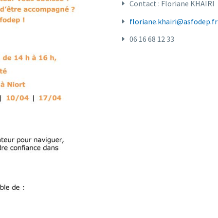
Contact : Floriane KHAIRI
floriane.khairi@asfodep.fr
06 16 68 12 33