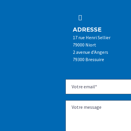


ADRESSE
17 rue Henri Sellier
79000 Niort
2 avenue d’Angers
79300 Bressuire