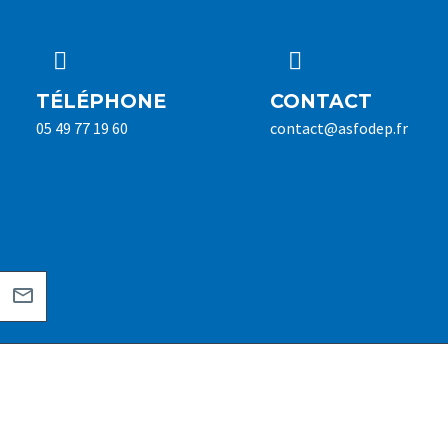




TÉLÉPHONE
CONTACT
05 49 77 19 60
contact@asfodep.fr