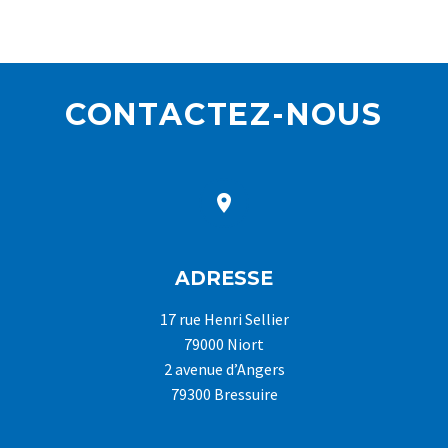
CONTACTEZ-NOUS


ADRESSE
17 rue Henri Sellier
79000 Niort
2 avenue d’Angers
79300 Bressuire