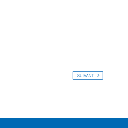
rful theme
tomize just
site – with few
SUIVANT