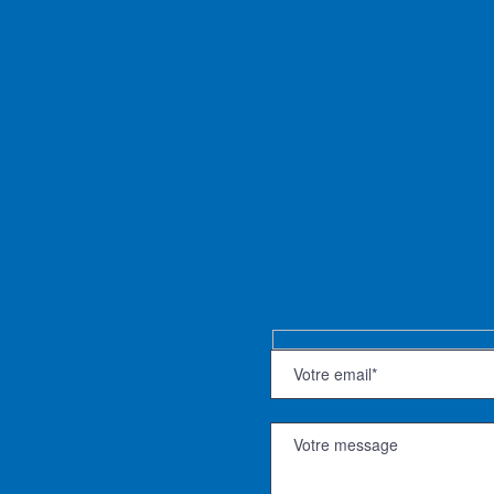
Hidden
fields