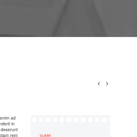


t enim ad
derit in
a deserunt
 totam rem
CLIENT