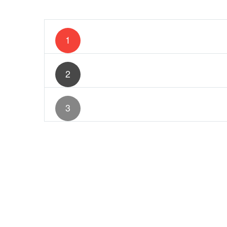
Lorem ipsum dolor sit amet, consectetur ad
1
Lorem ipsum dolor sit amet, consectetur ad
2
Lorem ipsum dolor sit amet, consectetur ad
3