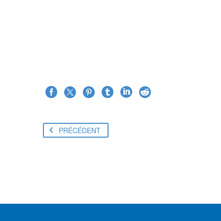
JENIFFER BU
Creative Heads 
TheGem
options
anythin
PRÉCÉDENT
clicks.