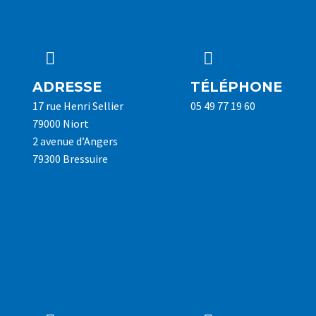




ADRESSE
TÉLÉPHONE
17 rue Henri Sellier
05 49 77 19 60
79000 Niort
2 avenue d’Angers
79300 Bressuire