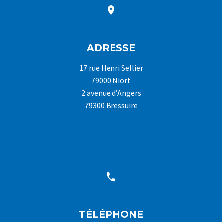


ADRESSE
17 rue Henri Sellier
79000 Niort
2 avenue d’Angers
79300 Bressuire


TÉLÉPHONE