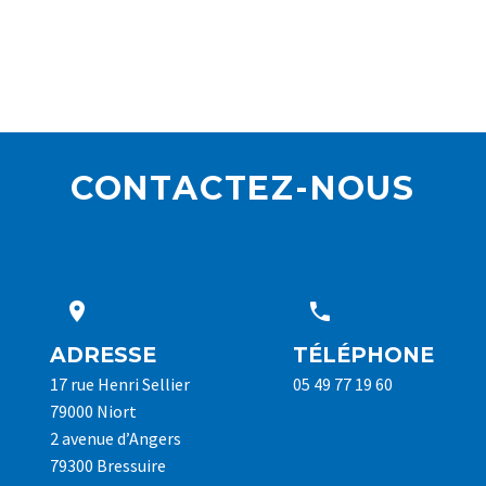
CONTACTEZ-NOUS




ADRESSE
TÉLÉPHONE
17 rue Henri Sellier
05 49 77 19 60
79000 Niort
2 avenue d’Angers
79300 Bressuire