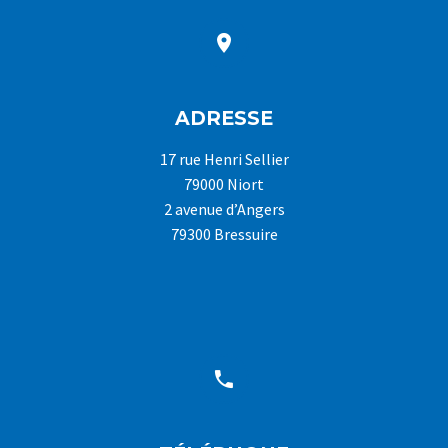


ADRESSE
17 rue Henri Sellier
79000 Niort
2 avenue d’Angers
79300 Bressuire

