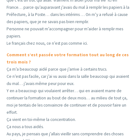
que c’est un truc qui allait vraiment m’aider pour ma vie ici en
France… parce qu’auparavant j’avais du mal à remplir les papiers à la
Préfecture, à la Poste… dans les intérims … On m’y a refusé à cause
des papiers, que je ne savais pas bien remplir.
Personne ne pouvait m’accompagner pour m’aider à remplir mes
papiers.
Le français chez nous, ce n’est pas comme ici.
Comment s’est passée votre formation tout au long de ces
trois mois ?
Ça m’a beaucoup aidé parce que j’arrive à certains trucs.
Ce n’est pas facile, car j’ai vu aussi dans la salle beaucoup qui avaient
du mal… j’avais même peur pour eux.
Y en a beaucoup qui voulaient arrêter… qui en avaient marre de
continuer la formation au bout de deux mois… au milieu de tout ça,
moi je tentais de les convaincre de continuer et de pouvoir faire un
effort.
Ça vient en toi-même la concentration.
Ça nous a tous aidés.
Au pays, je pensais que j’allais vieillir sans comprendre des choses